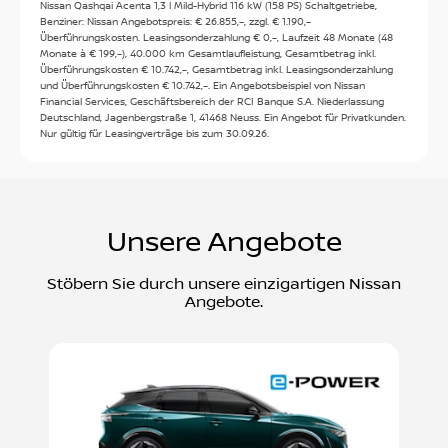
Nissan Qashqai Acenta 1,3 l Mild-Hybrid 116 kW (158 PS) Schaltgetriebe,
Benziner: Nissan Angebotspreis: € 26.855,–, zzgl. € 1.190,–
Öffnungszeiten
Überführungskosten. Leasingsonderzahlung € 0,–, Laufzeit 48 Monate (48
Monate à € 199,–), 40.000 km Gesamtlaufleistung, Gesamtbetrag inkl.
Verkauf
:
Überführungskosten € 10.742,–, Gesamtbetrag inkl. Leasingsonderzahlung
und Überführungskosten € 10.742,–. Ein Angebotsbeispiel von Nissan
Heute: 08:00 - 18:00
Financial Services, Geschäftsbereich der RCI Banque S.A. Niederlassung
Deutschland, Jagenbergstraße 1, 41468 Neuss. Ein Angebot für Privatkunden.
Mo:
08:00 - 18:00
Nur gültig für Leasingverträge bis zum 30.09.26.
Service
:
Di:
08:00 - 18:00
Mi:
08:00 - 18:00
Heute: 07:00 - 18:00
Do:
08:00 - 18:00
Mo:
07:00 - 18:00
Fr:
08:00 - 18:00
Unsere Angebote
Di:
07:00 - 18:00
Sa:
08:00 - 12:00
Mi:
07:00 - 18:00
So:
Geschlossen
Do:
07:00 - 18:00
Stöbern Sie durch unsere einzigartigen Nissan
Angebote.
Fr:
07:00 - 18:00
Sa:
07:00 - 12:00
So:
Geschlossen