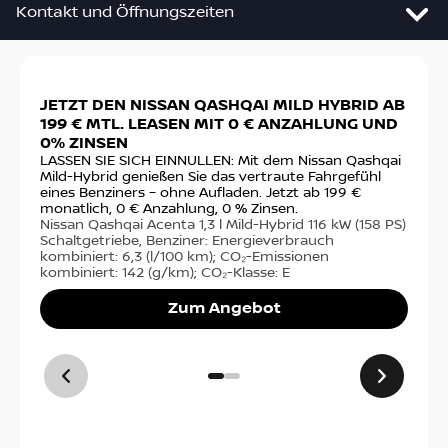
Kontakt und Öffnungszeiten
Slide 1 von 2: JETZT DEN NISSAN QASHQAI MILD HY
JETZT DEN NISSAN QASHQAI MILD HYBRID AB
DE
Auto-Center Grimmen GmbH & Co.
199 € MTL. LEASEN MIT 0 € ANZAHLUNG UND
VO
Fahrzeughandel KG/Grimmen
0% ZINSEN
Ste
fin
LASSEN SIE SICH EINNULLEN: Mit dem Nissan Qashqai
Greifswalder Str. 22
€ m
Mild-Hybrid genießen Sie das vertraute Fahrgefühl
18507
Grimmen
sta
eines Benziners – ohne Aufladen. Jetzt ab 199 €
Nis
monatlich, 0 € Anzahlung, 0 % Zinsen.
PS)
Nissan Qashqai Acenta 1,3 l Mild-Hybrid 116 kW (158 PS)
Anfahrt
14,
Schaltgetriebe, Benziner: Energieverbrauch
(g/
kombiniert: 6,3 (l/100 km); CO₂-Emissionen
kombiniert: 142 (g/km); CO₂-Klasse: E
Zum Angebot
Kontakt
Tel:
038326/4411
Kontakt