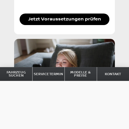
Jetzt Voraussetzungen prüfen
FAHRZEUG
MODELLE &
SERVICETERMIN
KONTAKT
SUCHEN
PREISE
ONLINE SERVICE BUCHUNG
Transparent, übersichtlich, aus
Überzeugung digital: Mit dem Nissan
Online Service vereinbaren Sie Ihren